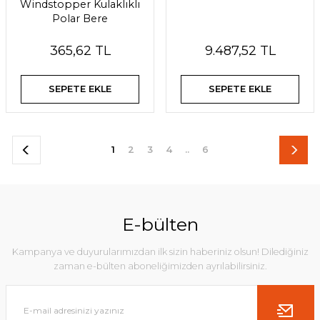
Windstopper Kulaklıklı
Polar Bere
365,62 TL
9.487,52 TL
SEPETE EKLE
SEPETE EKLE
1
2
3
4
..
6
E-bülten
Kampanya ve duyurularımızdan ilk sizin haberiniz olsun! Dilediğiniz
zaman e-bülten aboneliğimizden ayrılabilirsiniz.