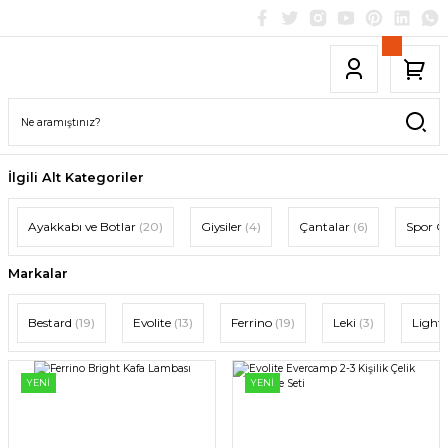
İlgili Alt Kategoriler
Ayakkabı ve Botlar
(20)
Giysiler
(4)
Çantalar
(6)
Spor O
Markalar
Bestard
(19)
Evolite
(13)
Ferrino
(19)
Leki
(3)
Light
YENİ
YENİ