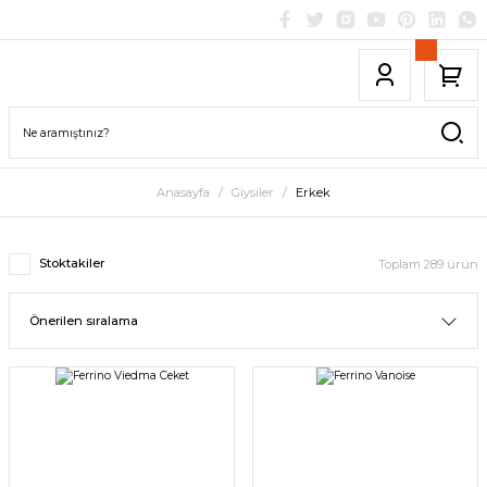
Anasayfa
Giysiler
Erkek
Stoktakiler
Toplam 289 ürün