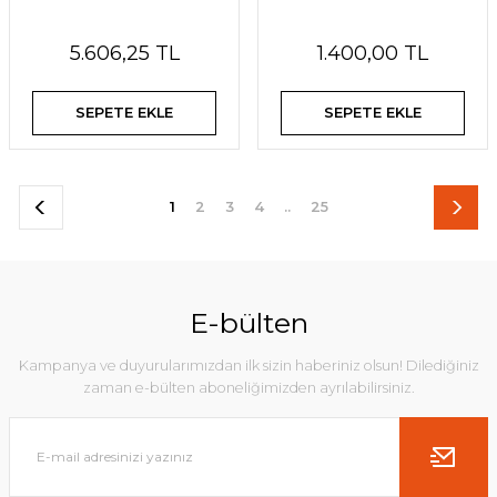
5.606,25 TL
1.400,00 TL
SEPETE EKLE
SEPETE EKLE
1
2
3
4
..
25
E-bülten
Kampanya ve duyurularımızdan ilk sizin haberiniz olsun! Dilediğiniz
zaman e-bülten aboneliğimizden ayrılabilirsiniz.