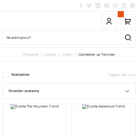
Anasayfa
Giysiler
Kadın
Gömlekler ve Tshirtler
Stoktakiler
Toplam 48 ürün