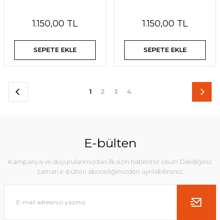
1.150,00 TL
1.150,00 TL
SEPETE EKLE
SEPETE EKLE
1
2
3
4
E-bülten
Kampanya ve duyurularımızdan ilk sizin haberiniz olsun! Dilediğiniz
zaman e-bülten aboneliğimizden ayrılabilirsiniz.