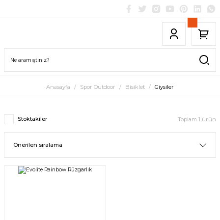
Anasayfa
Spor Outdoor
Bisiklet
Giysiler
Stoktakiler
Toplam 1 ürün