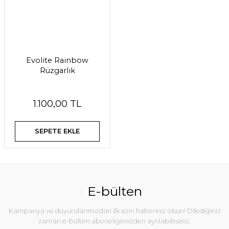
Evolite Rainbow
Rüzgarlık
1.100,00 TL
SEPETE EKLE
E-bülten
Kampanya ve duyurularımızdan ilk sizin haberiniz olsun! Dilediğiniz
zaman e-bülten aboneliğimizden ayrılabilirsiniz.