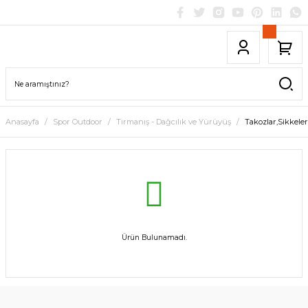
Anasayfa
Spor Outdoor
Tırmanış - Dağcılık ve Yürüyüş
Takozlar,Sikkeler
Ürün Bulunamadı.