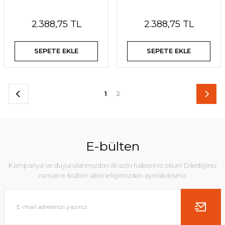
2.388,75 TL
2.388,75 TL
SEPETE EKLE
SEPETE EKLE
1
2
E-bülten
Kampanya ve duyurularımızdan ilk sizin haberiniz olsun! Dilediğiniz
zaman e-bülten aboneliğimizden ayrılabilirsiniz.