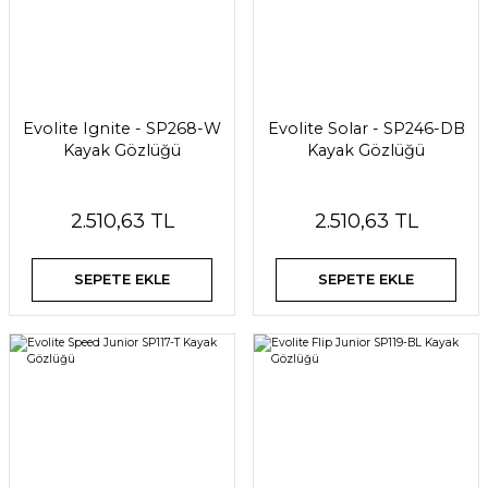
 Su Torbaları
Yelekler
Yelekler
Outdoor Tozluklar
Tekerlekli Bavullar
Kasklar
Şapkalar ve Bereler
Aksesuar ve Tamir-Bakım
Makaralar
Uyku Tulumları
Tabletler
Şapka ve Bereler
Kaya Çekiçleri ve Nutkeyler
Sırt Çantaları
Şok Emiciler ve Arabantlar
Evolite Ignite - SP268-W
Evolite Solar - SP246-DB
Yağmurluk ve Pançolar
Takozlar,Sikkeler ve Boltlar
Kayak Gözlüğü
Kayak Gözlüğü
Toz Torbaları ve Magnezyum Tozları
2.510,63 TL
2.510,63 TL
SEPETE EKLE
SEPETE EKLE