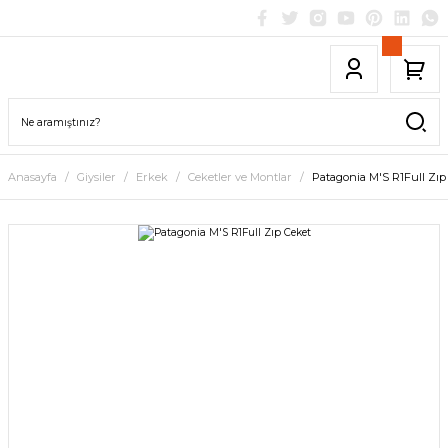
Anasayfa
Giysiler
Erkek
Ceketler ve Montlar
Patagonia M'S R1Full Zıp