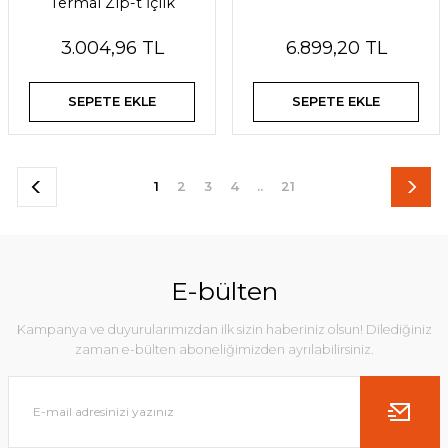
Termal Zip-t İçlik
3.004,96 TL
6.899,20 TL
SEPETE EKLE
SEPETE EKLE
1
2
3
4
..
21
E-bülten
Kampanya ve duyurularımızdan ilk sizin haberiniz olsun! Dilediğiniz
zaman e-bülten aboneliğimizden ayrılabilirsiniz.