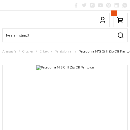
Anasayfa
Giysiler
Erkek
Pantolonlar
Patagonia M'S Gi II Zip Off Panto