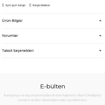
Aynı gün kargo
Kargo bedava
Ürün Bilgisi
Yorumlar
Taksit Seçenekleri
E-bülten
Kampanya ve duyurularımızdan ilk sizin haberiniz olsun! Dilediğiniz
zaman e-bülten aboneliğimizden ayrılabilirsiniz.