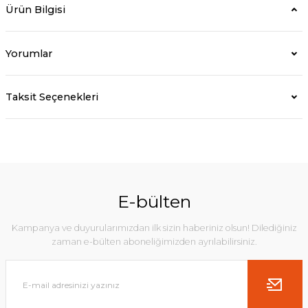
Ürün Bilgisi
Yorumlar
Taksit Seçenekleri
E-bülten
Kampanya ve duyurularımızdan ilk sizin haberiniz olsun! Dilediğiniz
zaman e-bülten aboneliğimizden ayrılabilirsiniz.