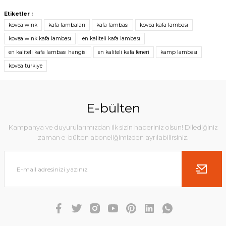
Etiketler :
kovea wink
kafa lambaları
kafa lambası
kovea kafa lambası
kovea wink kafa lambası
en kaliteli kafa lambası
en kaliteli kafa lambası hangisi
en kaliteli kafa feneri
kamp lambası
kovea türkiye
E-bülten
Kampanya ve duyurularımızdan ilk sizin haberiniz olsun! Dilediğiniz
zaman e-bülten aboneliğimizden ayrılabilirsiniz.