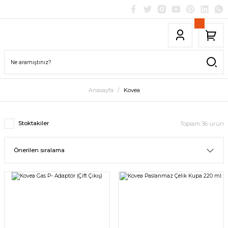
Anasayfa
Kovea
Stoktakiler
Toplam 36 ürün