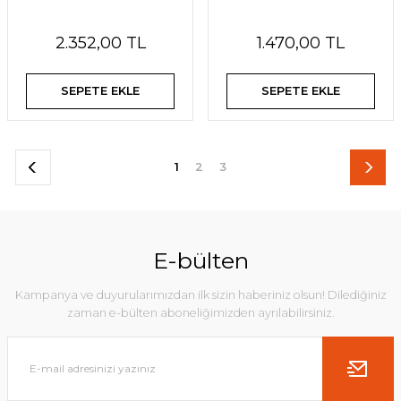
2.352,00 TL
1.470,00 TL
SEPETE EKLE
SEPETE EKLE
1
2
3
E-bülten
Kampanya ve duyurularımızdan ilk sizin haberiniz olsun! Dilediğiniz
zaman e-bülten aboneliğimizden ayrılabilirsiniz.