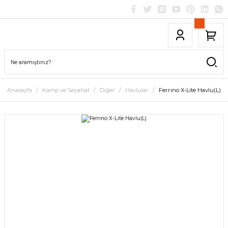
Anasayfa
Kamp ve Seyahat
Diğer
Havlular
Ferrino X-Lite Havlu(L)