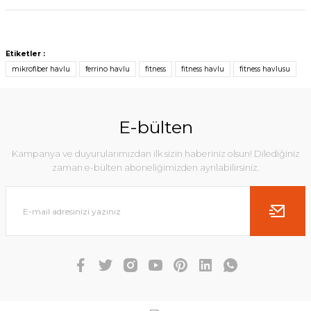
Etiketler :
mikrofiber havlu
ferrino havlu
fitness
fitness havlu
fitness havlusu
E-bülten
Kampanya ve duyurularımızdan ilk sizin haberiniz olsun! Dilediğiniz
zaman e-bülten aboneliğimizden ayrılabilirsiniz.