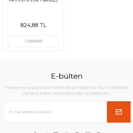
Ferrino X-Lite Havlu(L)
824,88 TL
TÜKENDİ
E-bülten
Kampanya ve duyurularımızdan ilk sizin haberiniz olsun! Dilediğiniz
zaman e-bülten aboneliğimizden ayrılabilirsiniz.