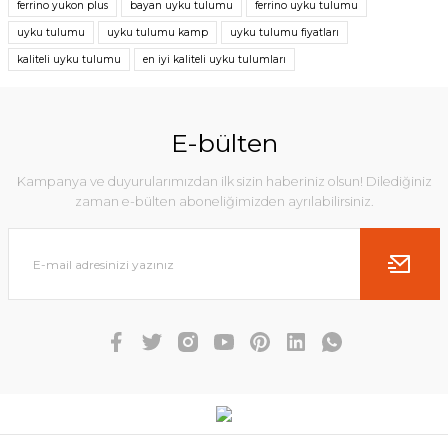
ferrino yukon plus
bayan uyku tulumu
ferrino uyku tulumu
uyku tulumu
uyku tulumu kamp
uyku tulumu fiyatları
kaliteli uyku tulumu
en iyi kaliteli uyku tulumları
E-bülten
Kampanya ve duyurularımızdan ilk sizin haberiniz olsun! Dilediğiniz
zaman e-bülten aboneliğimizden ayrılabilirsiniz.