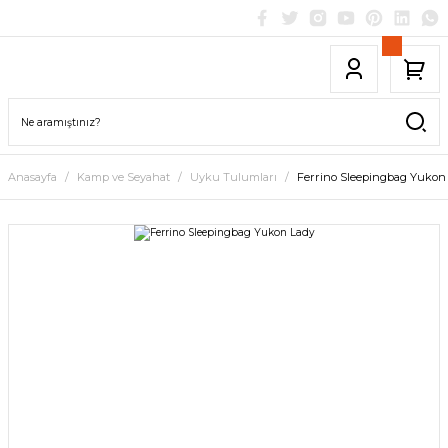
Anasayfa
Kamp ve Seyahat
Uyku Tulumları
Ferrino Sleepingbag Yukon