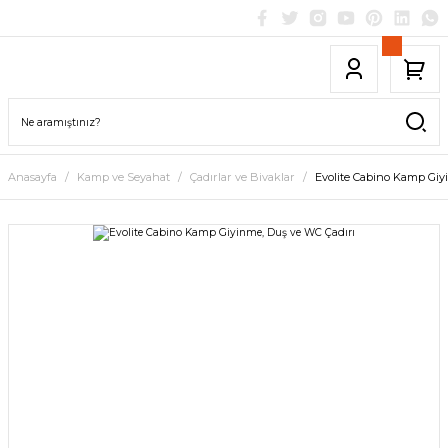
Anasayfa
Kamp ve Seyahat
Çadırlar ve Bivaklar
Evolite Cabino Kamp Giy