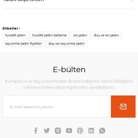
Etiketler :
tuvalet çadırı
tuvalet çadırı katlama
wc çadırı
duş ve wc çadırı
soyunma çadırı fiyatları
duş wc soyunma çadırı
E-bülten
Kampanya ve duyurularımızdan ilk sizin haberiniz olsun! Dilediğiniz
zaman e-bülten aboneliğimizden ayrılabilirsiniz.