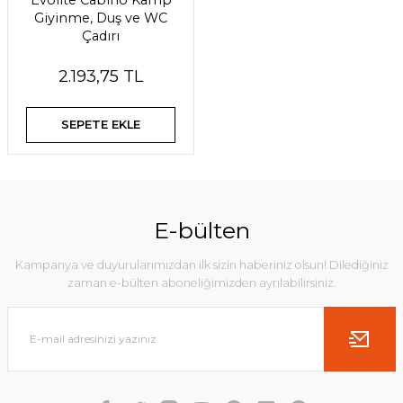
Evolite Cabino Kamp
Giyinme, Duş ve WC
Çadırı
2.193,75 TL
SEPETE EKLE
E-bülten
Kampanya ve duyurularımızdan ilk sizin haberiniz olsun! Dilediğiniz
zaman e-bülten aboneliğimizden ayrılabilirsiniz.