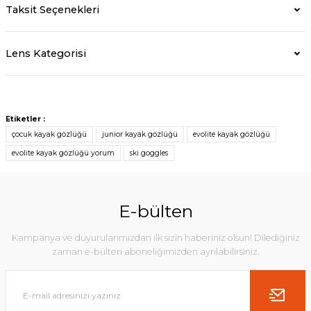
Taksit Seçenekleri
Lens Kategorisi
Etiketler :
çocuk kayak gözlüğü
junior kayak gözlüğü
evolite kayak gözlüğü
evolite kayak gözlüğü yorum
ski goggles
E-bülten
Kampanya ve duyurularımızdan ilk sizin haberiniz olsun! Dilediğiniz
zaman e-bülten aboneliğimizden ayrılabilirsiniz.