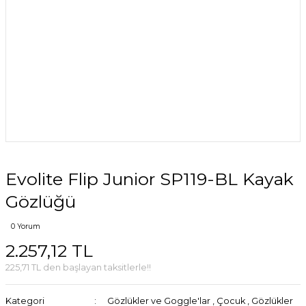
Evolite Flip Junior SP119-BL Kayak
Gözlüğü
0 Yorum
2.257,12 TL
225,71 TL den başlayan taksitlerle!!
Kategori
Gözlükler ve Goggle'lar
,
Çocuk
,
Gözlükler