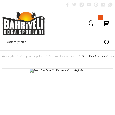
Anasayfa
Kamp ve Seyahat
Mutfak Aksesuarları
SnapBox Oval 2li Kapaklı