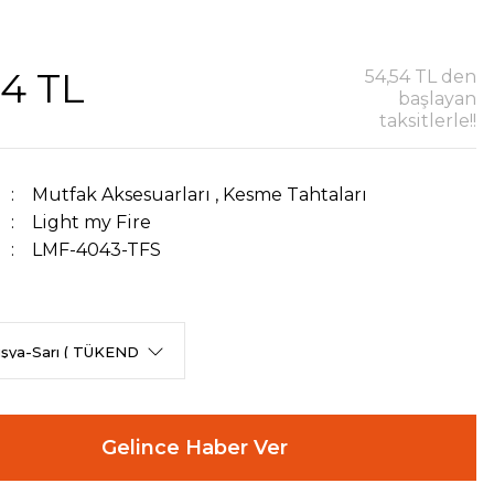
44 TL
54,54 TL den
başlayan
taksitlerle!!
Mutfak Aksesuarları
,
Kesme Tahtaları
Light my Fire
LMF-4043-TFS
Gelince Haber Ver