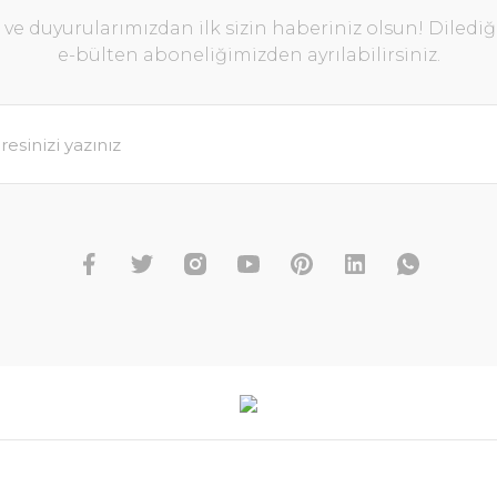
e duyurularımızdan ilk sizin haberiniz olsun! Diledi
e-bülten aboneliğimizden ayrılabilirsiniz.
Morakniv LMF Ateş Başlatıcılı Bıçak
1.850,80 TL
l
TÜKENDİ