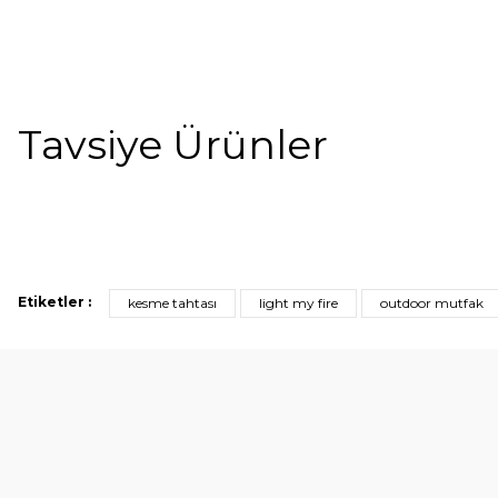
Tavsiye Ürünler
YENİ
Etiketler :
kesme tahtası
light my fire
outdoor mutfak