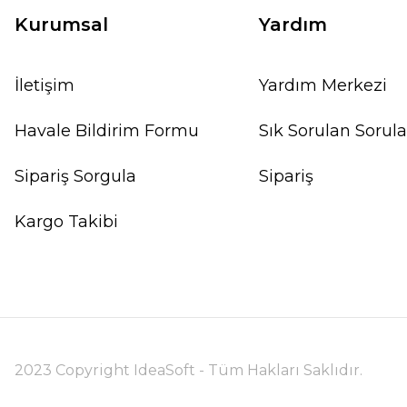
Kurumsal
Yardım
İletişim
Yardım Merkezi
Havale Bildirim Formu
Sık Sorulan Sorula
Sipariş Sorgula
Sipariş
Kargo Takibi
2023 Copyright IdeaSoft - Tüm Hakları Saklıdır.
Light My Fire® GrandPa's Fire Grill
L