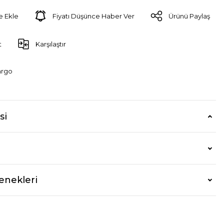
Fiyatı Düşünce Haber Ver
Ürünü Paylaş
t
Karşılaştır
argo
si
enekleri