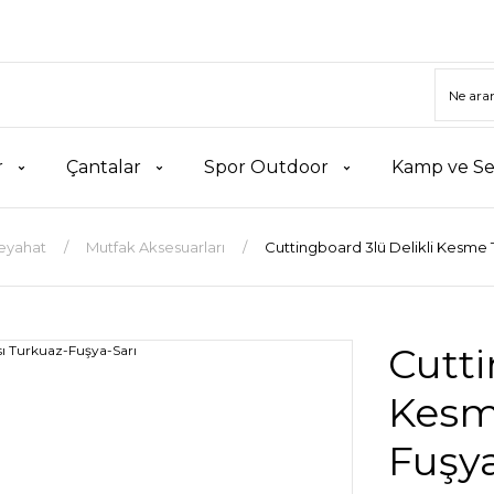
r
Çantalar
Spor Outdoor
Kamp ve Se
eyahat
Mutfak Aksesuarları
Cuttingboard 3lü Delikli Kesme 
Cutti
Kesm
Fuşya