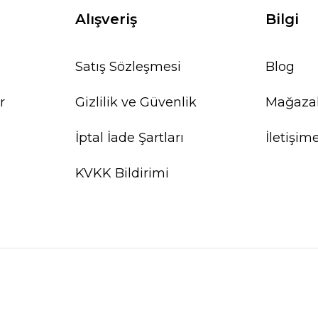
Alışveriş
Bilgi
YENİ
Satış Sözleşmesi
Blog
r
Gizlilik ve Güvenlik
Mağaza
İptal İade Şartları
İletişim
KVKK Bildirimi
ight My Fire FireSteel Army 12000