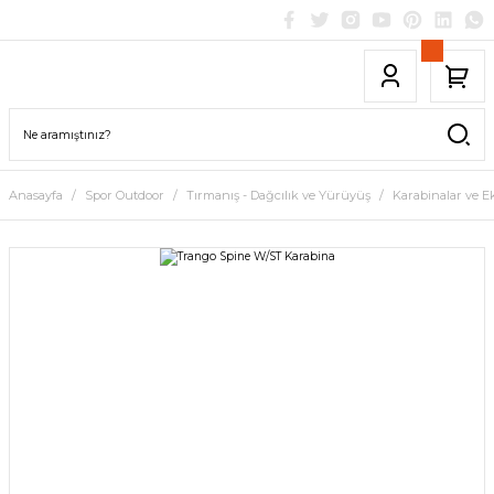
Anasayfa
Spor Outdoor
Tırmanış - Dağcılık ve Yürüyüş
Karabinalar ve E