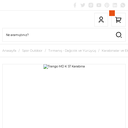
Anasayfa
Spor Outdoor
Tırmanış - Dağcılık ve Yürüyüş
Karabinalar ve E