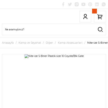
Anasayfa
Kamp ve Seyahat
Diğer
Kamp Aksesuarları
Nite-ize S-Biner