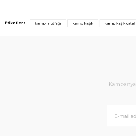
Etiketler :
kamp mutfağı
kamp kaşık
kamp kaşık çatal
Kampanya v