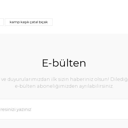
kamp kaşık çatal bıçak
E-bülten
e duyurularımızdan ilk sizin haberiniz olsun! Diledi
e-bülten aboneliğimizden ayrılabilirsiniz.