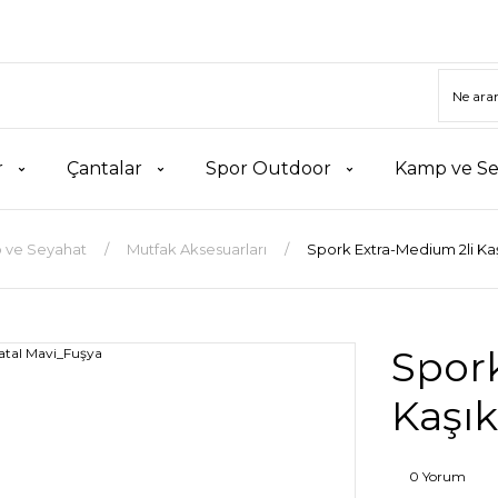
r
Çantalar
Spor Outdoor
Kamp ve Se
 ve Seyahat
Mutfak Aksesuarları
Spork Extra-Medium 2li Ka
Spork
Kaşık
0 Yorum