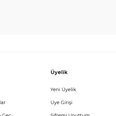
Üyelik
Yeni Üyelik
lar
Üye Girişi
e Geç
Şifremi Unuttum