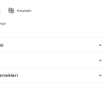
t
Karşılaştır
argo
si
enekleri