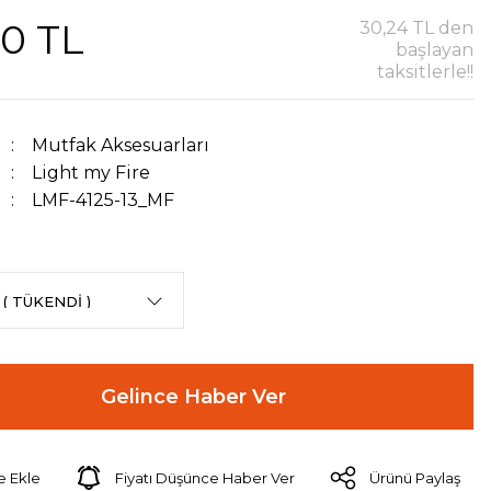
40 TL
30,24 TL den
başlayan
taksitlerle!!
Mutfak Aksesuarları
Light my Fire
LMF-4125-13_MF
Gelince Haber Ver
Fiyatı Düşünce Haber Ver
Ürünü Paylaş