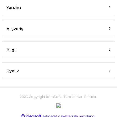
Yardım
Alışveriş
Bilgi
Üyelik
2023 Copyright IdeaSoft - Tüm Hakları Saklıdır.
ideasoft
ile
e-