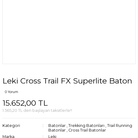
Leki Cross Trail FX Superlite Baton
0 Yorum
15.652,00 TL
1.565,20 TL den başlayan taksitlerle!!
Kategori
Batonlar
,
Trekking Batonları
,
Trail Running
Batonlar
,
Cross Trail Batonlar
Marka
Leki