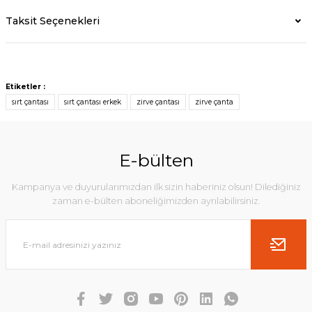
Taksit Seçenekleri
Etiketler :
sırt çantası
sırt çantası erkek
zirve çantası
zirve çanta
E-bülten
Kampanya ve duyurularımızdan ilk sizin haberiniz olsun! Dilediğiniz
zaman e-bülten aboneliğimizden ayrılabilirsiniz.