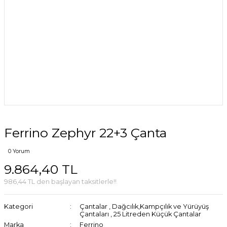
Ferrino Zephyr 22+3 Çanta
0 Yorum
9.864,40 TL
986,44 TL den başlayan taksitlerle!!
Kategori
Çantalar
,
Dağcılık,Kampçılık ve Yürüyüş
Çantaları
,
25 Litreden Küçük Çantalar
Marka
Ferrino