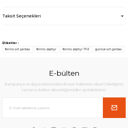
Taksit Seçenekleri
Etiketler :
ferrino sırt çantası
ferrino zephyr
ferrino zephyr 17+3
günlük sırt çantası
E-bülten
Kampanya ve duyurularımızdan ilk sizin haberiniz olsun! Dilediğiniz
zaman e-bülten aboneliğimizden ayrılabilirsiniz.