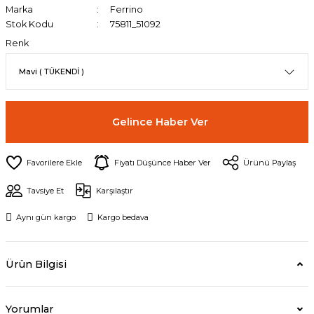
Marka
Ferrino
Stok Kodu
75811_51092
Renk
Gelince Haber Ver
Fiyatı Düşünce Haber Ver
Ürünü Paylaş
Tavsiye Et
Karşılaştır
Aynı gün kargo
Kargo bedava
Ürün Bilgisi
Yorumlar