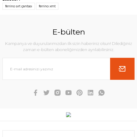
ferrino sırt çantası
ferrino xmt
E-bülten
Kampanya ve duyurularımızdan ilk sizin haberiniz olsun! Dilediğiniz
zaman e-bülten aboneliğimizden ayrılabilirsiniz.