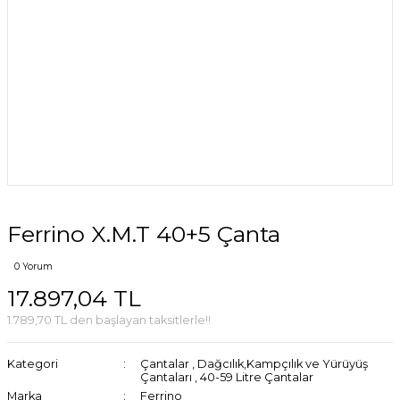
Ferrino X.M.T 40+5 Çanta
0 Yorum
17.897,04 TL
1.789,70 TL den başlayan taksitlerle!!
Kategori
Çantalar
,
Dağcılık,Kampçılık ve Yürüyüş
Çantaları
,
40-59 Litre Çantalar
Marka
Ferrino