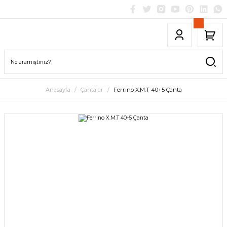
Anasayfa
Çantalar
Ferrino X.M.T 40+5 Çanta