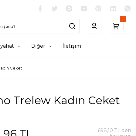
yahat
Diğer
İletişim
Kadın Ceket
no Trelew Kadın Ceket
,96 TL
698,10 TL den