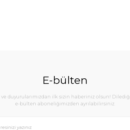
E-bülten
e duyurularımızdan ilk sizin haberiniz olsun! Diledi
e-bülten aboneliğimizden ayrılabilirsiniz.