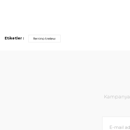
Etiketler :
ferrino trelew
Kampanya v