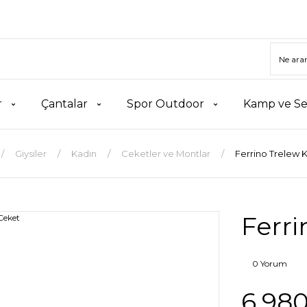
r
Çantalar
Spor Outdoor
Kamp ve Se
Giysiler
Kadın
Ceketler ve Montlar
Ferrino Trelew 
Ferri
0 Yorum
6.980