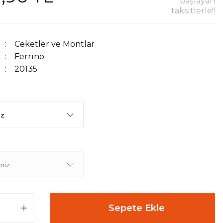
başlayan
taksitlerle!!
Ceketler ve Montlar
Ferrino
20135
Sepete Ekle