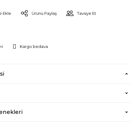
Ürünü Paylaş
Tavsiye Et
r
ri
Kargo bedava
si
enekleri