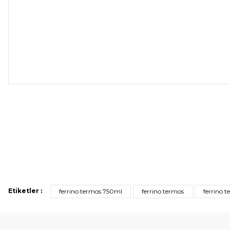
Etiketler :
ferrino termos 750ml
ferrino termos
ferrino 