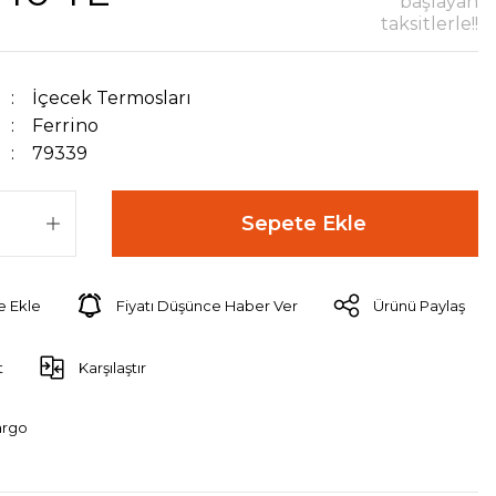
başlayan
taksitlerle!!
İçecek Termosları
Ferrino
79339
Sepete Ekle
Fiyatı Düşünce Haber Ver
Ürünü Paylaş
t
Karşılaştır
argo