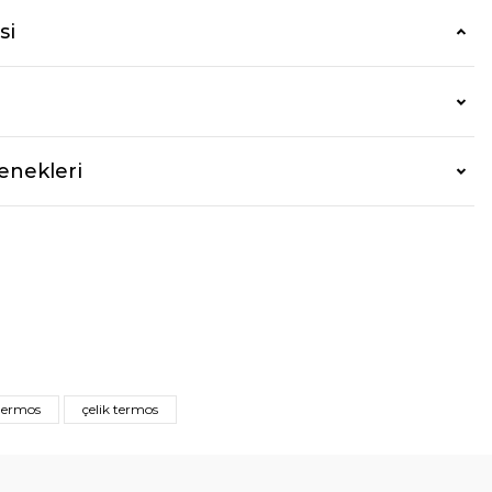
si
enekleri
hermos
çelik termos