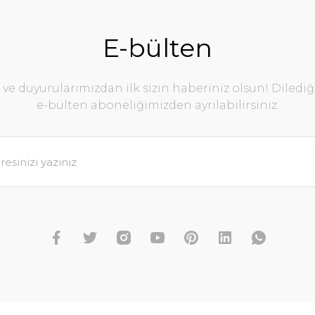
E-bülten
e duyurularımızdan ilk sizin haberiniz olsun! Diledi
e-bülten aboneliğimizden ayrılabilirsiniz.