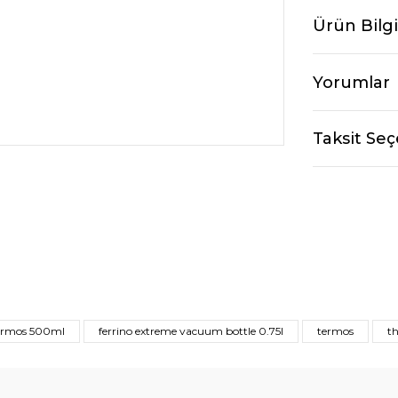
Ürün Bilgi
Yorumlar
Taksit Seç
termos 500ml
ferrino extreme vacuum bottle 0.75l
termos
t