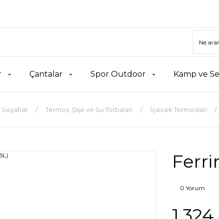
r
Çantalar
Spor Outdoor
Kamp ve Se
 Seyahat
Termos, Şişe ve Su Torbaları
İçecek Termosları
Ferri
0 Yorum
1.324