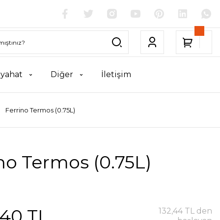
yahat
Diğer
İletişim
Ferrino Termos (0.75L)
no Termos (0.75L)
,40 TL
132,44 TL den