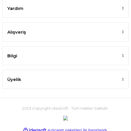
Yardım
Alışveriş
Bilgi
Üyelik
2023 Copyright IdeaSoft - Tüm Hakları Saklıdır.
ideasoft
ile
e-