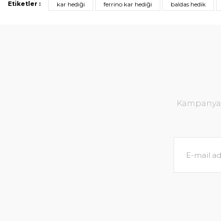
Etiketler :
kar hediği
ferrino kar hediği
baldas hedik
Kampanya v