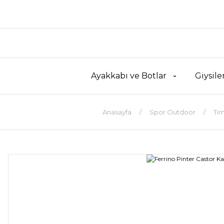
Ayakkabı ve Botlar
Giysile
Anasayfa
Spor Outdoor
Tır