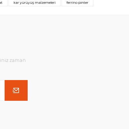
at
kar yürüyüş malzemeleri
ferrino pinter
ğiniz zaman