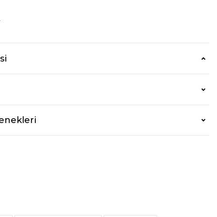
r
si
enekleri