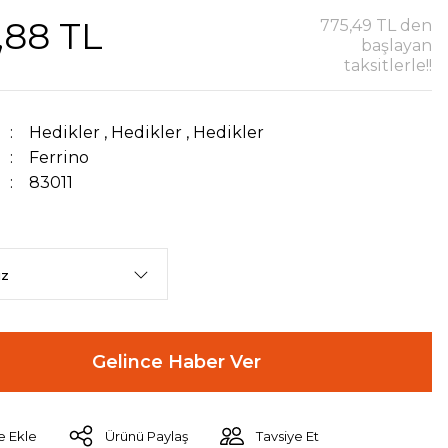
,88 TL
775,49 TL den
başlayan
taksitlerle!!
Hedikler
,
Hedikler
,
Hedikler
Ferrino
83011
Gelince Haber Ver
Ürünü Paylaş
Tavsiye Et