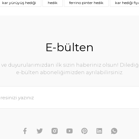
kar yürüyüş hediği
hedik
ferrino pinter hedik
kar hediği fiy
E-bülten
e duyurularımızdan ilk sizin haberiniz olsun! Diledi
e-bülten aboneliğimizden ayrılabilirsiniz.