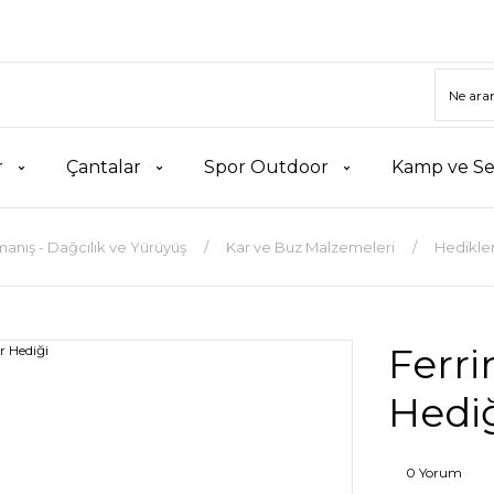
r
Çantalar
Spor Outdoor
Kamp ve Se
manış - Dağcılık ve Yürüyüş
Kar ve Buz Malzemeleri
Hedikle
Ferri
Hedi
0 Yorum