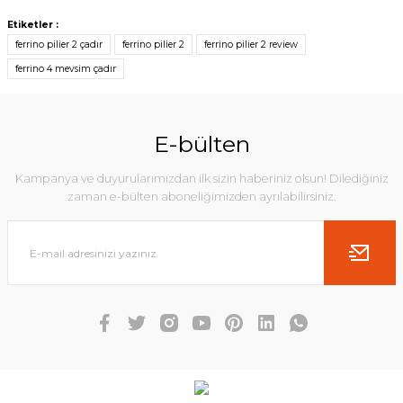
Etiketler :
ferrino pilier 2 çadır
ferrino pilier 2
ferrino pilier 2 review
ferrino 4 mevsim çadır
E-bülten
Kampanya ve duyurularımızdan ilk sizin haberiniz olsun! Dilediğiniz
zaman e-bülten aboneliğimizden ayrılabilirsiniz.