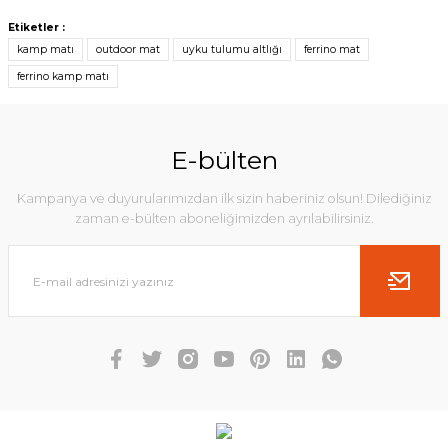
Etiketler :
kamp matı
outdoor mat
uyku tulumu altlığı
ferrino mat
ferrino kamp matı
E-bülten
Kampanya ve duyurularımızdan ilk sizin haberiniz olsun! Dilediğiniz
zaman e-bülten aboneliğimizden ayrılabilirsiniz.