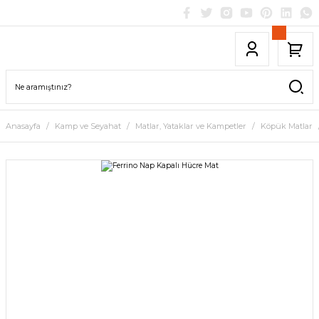
Anasayfa
Kamp ve Seyahat
Matlar, Yataklar ve Kampetler
Köpük Matlar