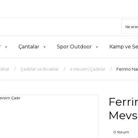
r
Çantalar
Spor Outdoor
Kamp ve Se
ahat
Çadırlar ve Bivaklar
4 Mevsim Çadırlar
Ferrino Na
Ferri
Mevs
0 Yorum