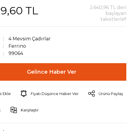
9,60 TL
2.640,96 TL den
başlayan
taksitlerle!!
4 Mevsim Çadırlar
Ferrino
99064
Gelince Haber Ver
Fiyatı Düşünce Haber Ver
Ürünü Paylaş
t
Karşılaştır