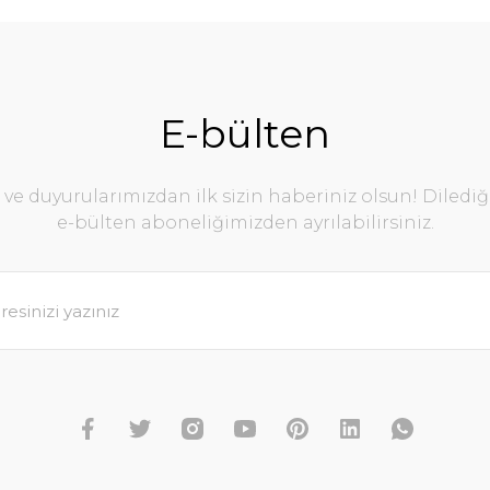
E-bülten
e duyurularımızdan ilk sizin haberiniz olsun! Diledi
e-bülten aboneliğimizden ayrılabilirsiniz.