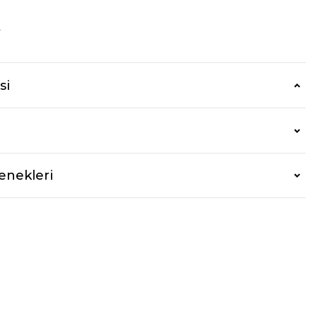
r
si
enekleri