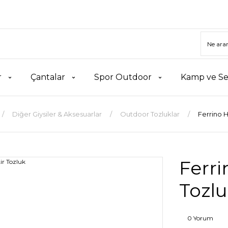
r
Çantalar
Spor Outdoor
Kamp ve Se
Diğer Giysiler & Aksesuarlar
Outdoor Tozluklar
Ferrino H
Ferri
Tozl
0 Yorum