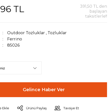
,96 TL
391,50 TL den
başlayan
taksitlerle!!
Outdoor Tozluklar
,
Tozluklar
Ferrino
85026
Gelince Haber Ver
Ürünü Paylaş
Tavsiye Et