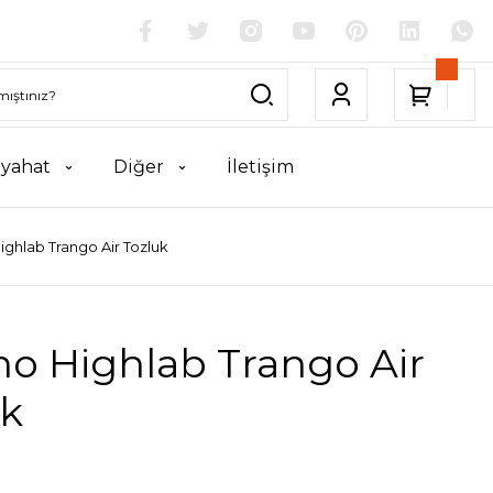
yahat
Diğer
İletişim
ighlab Trango Air Tozluk
no Highlab Trango Air
uk