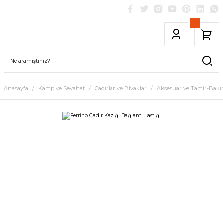
Anasayfa
Kamp ve Seyahat
Çadırlar ve Bivaklar
Aksesuar ve Tamir-Bak