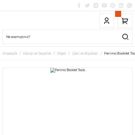
Anasayfa
Kamp ve Seyahat
Diğer
Çakı ve Bıçaklar
Ferrino Bisiklet Too