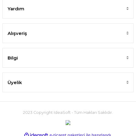
Yardım
Alışveriş
Bilgi
Üyelik
2023 Copyright IdeaSoft - Tüm Hakları Saklıdır.
ideasoft
ile
e-