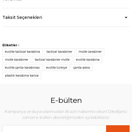
Taksit Seçenekleri
Etiketler :
evolite tactical karabina
tactical karabiner
molle carabiner
molle karabiner
tactical karabiner molle
evolite karabina
evolite çanta karabinası
evolite türkiye
çanta askısı
plastik karabina kanca
E-bülten
Kampanya ve duyurularımızdan ilk sizin haberiniz olsun! Dilediğiniz
zaman e-bülten aboneliğimizden ayrılabilirsiniz.