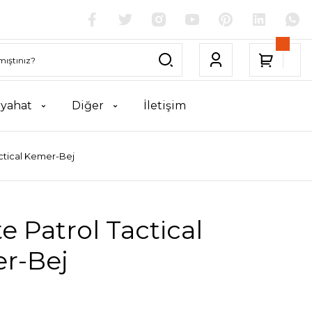
yahat
Diğer
İletişim
actical Kemer-Bej
te Patrol Tactical
r-Bej