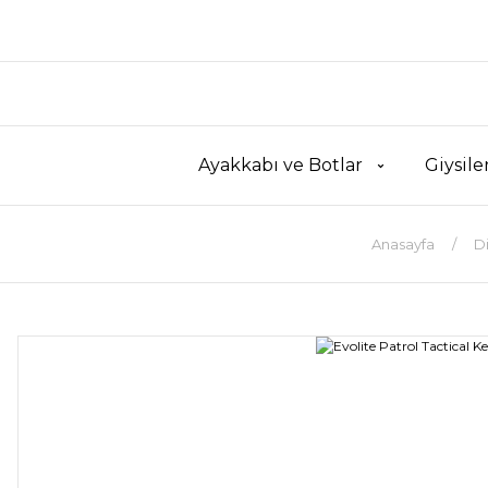
Ayakkabı ve Botlar
Giysile
Anasayfa
D