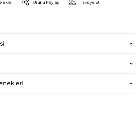
Ürünü Paylaş
Tavsiye Et
r
si
enekleri