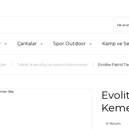
r
Çantalar
Spor Outdoor
Kamp ve Se
iğer
Taktik, Kamuflaj ve Askeri Malzemeler
Evolite Patrol T
Evoli
Keme
0 Yorum