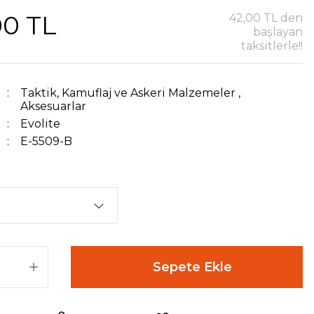
00 TL
42,00 TL den
başlayan
taksitlerle!!
Taktik, Kamuflaj ve Askeri Malzemeler
,
Aksesuarlar
Evolite
E-5509-B
Sepete Ekle