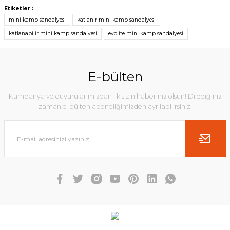
Etiketler :
mini kamp sandalyesi
katlanır mini kamp sandalyesi
katlanabilir mini kamp sandalyesi
evolite mini kamp sandalyesi
E-bülten
Kampanya ve duyurularımızdan ilk sizin haberiniz olsun! Dilediğiniz
zaman e-bülten aboneliğimizden ayrılabilirsiniz.