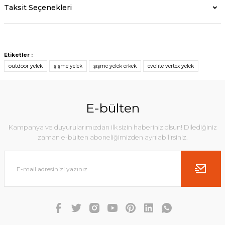
Taksit Seçenekleri
Etiketler :
outdoor yelek
şişme yelek
şişme yelek erkek
evolite vertex yelek
E-bülten
Kampanya ve duyurularımızdan ilk sizin haberiniz olsun! Dilediğiniz
zaman e-bülten aboneliğimizden ayrılabilirsiniz.