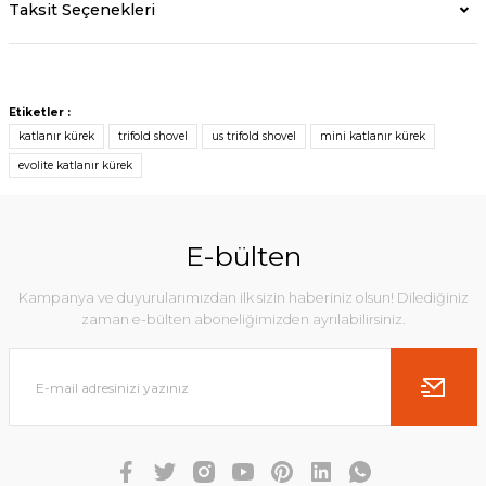
Taksit Seçenekleri
Etiketler :
katlanır kürek
trifold shovel
us trifold shovel
mini katlanır kürek
evolite katlanır kürek
E-bülten
Kampanya ve duyurularımızdan ilk sizin haberiniz olsun! Dilediğiniz
zaman e-bülten aboneliğimizden ayrılabilirsiniz.