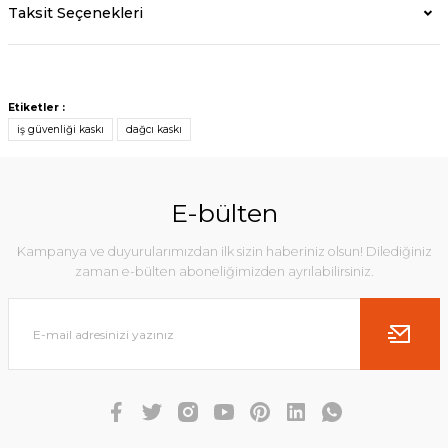
Taksit Seçenekleri
Etiketler :
iş güvenliği kaskı
dağcı kaskı
E-bülten
Kampanya ve duyurularımızdan ilk sizin haberiniz olsun! Dilediğiniz
zaman e-bülten aboneliğimizden ayrılabilirsiniz.