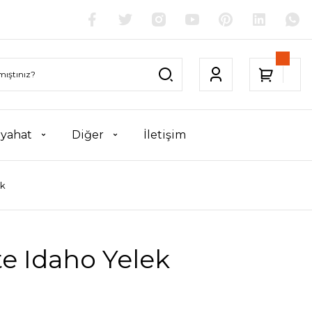
yahat
Diğer
İletişim
ek
te Idaho Yelek