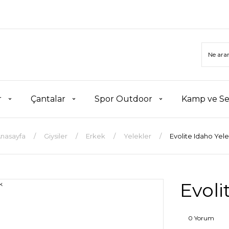
r
Çantalar
Spor Outdoor
Kamp ve Se
nasayfa
Giysiler
Erkek
Yelekler
Evolite Idaho Yel
Evoli
0 Yorum