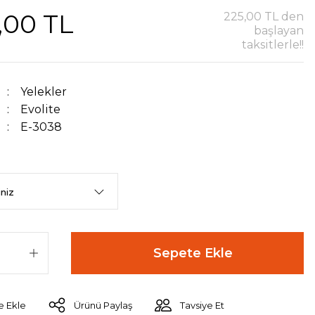
,00 TL
225,00 TL den
başlayan
taksitlerle!!
Yelekler
Evolite
E-3038
Sepete Ekle
Ürünü Paylaş
Tavsiye Et