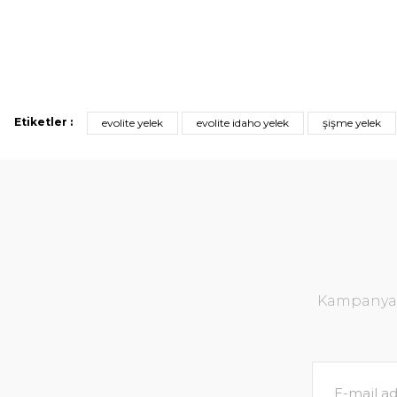
Etiketler :
evolite yelek
evolite idaho yelek
şişme yelek
Kampanya v