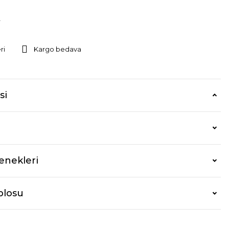
r
ri
Kargo bedava
si
enekleri
blosu