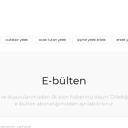
outdoor yelek
sıcak tutan yelek
şişme yelek erkek
erkek 
E-bülten
e duyurularımızdan ilk sizin haberiniz olsun! Diledi
e-bülten aboneliğimizden ayrılabilirsiniz.