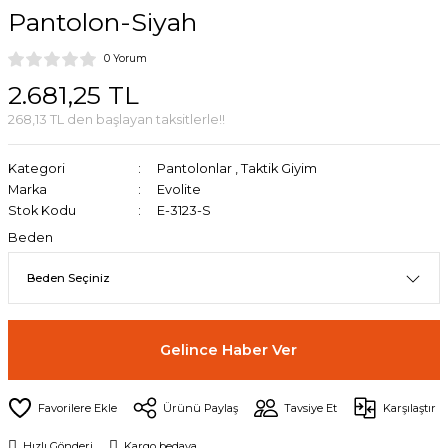
Pantolon-Siyah
0 Yorum
2.681,25 TL
268,13 TL den başlayan taksitlerle!!
Kategori
Pantolonlar
,
Taktik Giyim
Marka
Evolite
Stok Kodu
E-3123-S
Beden
Gelince Haber Ver
Ürünü Paylaş
Tavsiye Et
Karşılaştır
Hızlı Gönderi
Kargo bedava