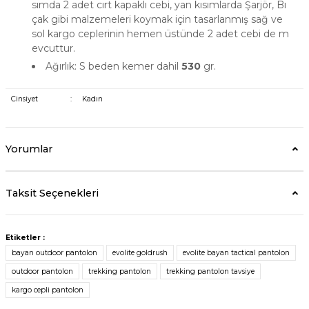
sımda 2 adet cırt kapaklı cebi, yan kısımlarda Şarjör, Bı
çak gibi malzemeleri koymak için tasarlanmış sağ ve
sol kargo ceplerinin hemen üstünde 2 adet cebi de m
evcuttur.
Ağırlık: S beden kemer dahil
530
gr.
Cinsiyet
:
Kadın
Yorumlar
Taksit Seçenekleri
Etiketler :
bayan outdoor pantolon
evolite goldrush
evolite bayan tactical pantolon
outdoor pantolon
trekking pantolon
trekking pantolon tavsiye
kargo cepli pantolon