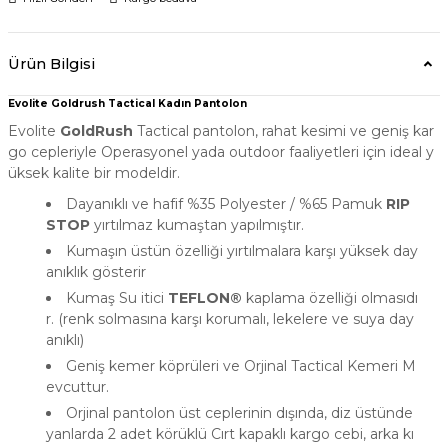
Ürün Bilgisi
Evolite Goldrush Tactical Kadın Pantolon
Evolite
GoldRush
Tactical pantolon, rahat kesimi ve geniş kar
go cepleriyle Operasyonel yada outdoor faaliyetleri için ideal y
üksek kalite bir modeldir.
Dayanıklı ve hafif %35 Polyester / %65 Pamuk
RIP
STOP
yırtılmaz kumaştan yapılmıştır.
Kumaşın üstün özelliği yırtılmalara karşı yüksek day
anıklık gösterir
Kumaş Su itici
TEFLON®
kaplama özelliği olmasıdı
r. (renk solmasına karşı korumalı, lekelere ve suya day
anıklı)
Geniş kemer köprüleri ve Orjinal Tactical Kemeri M
evcuttur.
Orjinal pantolon üst ceplerinin dışında, diz üstünde
yanlarda 2 adet körüklü Cırt kapaklı kargo cebi, arka kı