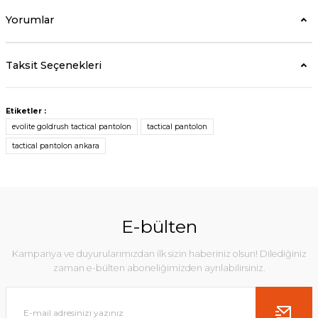
Yorumlar
Taksit Seçenekleri
Etiketler :
evolite goldrush tactical pantolon
tactical pantolon
tactical pantolon ankara
E-bülten
Kampanya ve duyurularımızdan ilk sizin haberiniz olsun! Dilediğiniz
zaman e-bülten aboneliğimizden ayrılabilirsiniz.