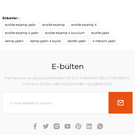
Etiketler :
evolite excamp çadır
evolite excamp
evolite excamp 4
evolite excamp 4 çadır
evolite excamp 4 kurulum
evolite çadır
kamp çadırı
kamp çadırı 4 kişilik
kaliteli çadır
4 mevsim çadır
E-bülten
Kampanya ve duyurularımızdan ilk sizin haberiniz olsun! Dilediğiniz
zaman e-bülten aboneliğimizden ayrılabilirsiniz.